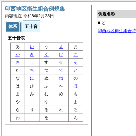
印西地区衛生組合例規集
例規名称
内容現在 令和8年2月28日
■ と
体系
五十音
印西地区衛生組合特
五十音表
あ
い
う
え
お
か
き
く
け
こ
さ
し
す
せ
そ
た
ち
つ
て
と
な
に
ぬ
ね
の
は
ひ
ふ
へ
ほ
ま
み
む
め
も
や
ゆ
よ
ら
り
る
れ
ろ
わ
を
ん