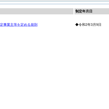
制定年月日
定事業主等を定める規則
◆令和2年3月9日