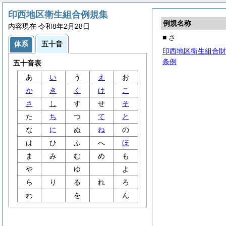
印西地区衛生組合例規集
例規名称
内容現在 令和8年2月28日
■ さ
体系
五十音
印西地区衛生組合財
条例
五十音表
あ
い
う
え
お
か
き
く
け
こ
さ
し
す
せ
そ
た
ち
つ
て
と
な
に
ぬ
ね
の
は
ひ
ふ
へ
ほ
ま
み
む
め
も
や
ゆ
よ
ら
り
る
れ
ろ
わ
を
ん